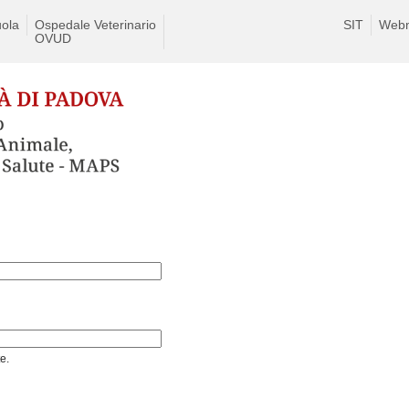
ola
Ospedale Veterinario
SIT
Webm
OVUD
e.