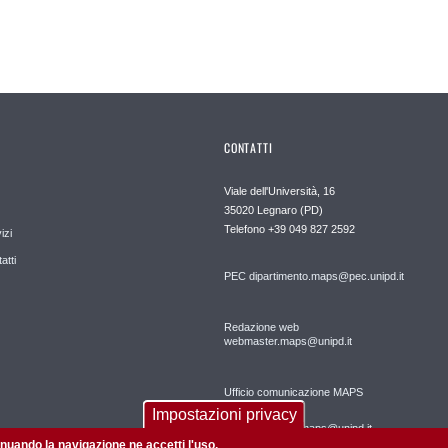
CONTATTI
Viale dell'Università, 16
35020 Legnaro (PD)
Telefono
+39 049 827 2592
izi
atti
PEC
dipartimento.maps@pec.unipd.it
Redazione web
webmaster.maps@unipd.it
Ufficio comunicazione MAPS
Impostazioni privacy
comunicazione.maps@unipd.it
tinuando la navigazione ne accetti l'uso.