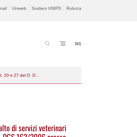
ail
Uniweb
Sostieni UNIPD
Rubrica
ENG
SEARCH
Avviso di avvio di procedura per Appalto di servizi veterinari vari ai sensi degli artt. 20 e 27 del D. DGS 163/2006 presso OVUD
lto di servizi veterinari
l D. DGS 163/2006 presso