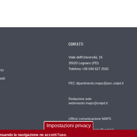
CONTATTI
Viale dell'Università, 16
35020 Legnaro (PD)
Telefono
+39 049 827 2592
izi
atti
PEC
dipartimento.maps@pec.unipd.it
Redazione web
webmaster.maps@unipd.it
Ufficio comunicazione MAPS
Impostazioni privacy
comunicazione.maps@unipd.it
tinuando la navigazione ne accetti l'uso.