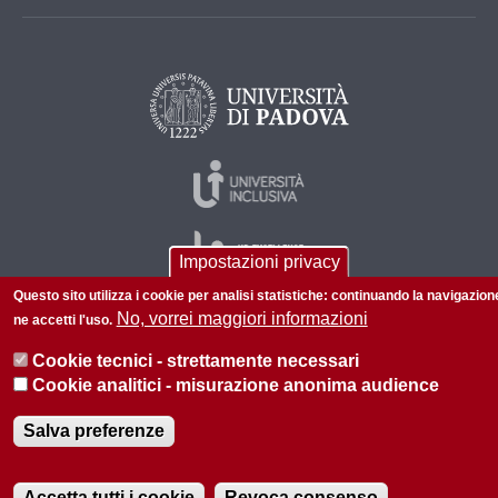
Impostazioni privacy
Questo sito utilizza i cookie per analisi statistiche: continuando la navigazion
No, vorrei maggiori informazioni
ne accetti l'uso.
© 2026 Università di Padova - Tutti i diritti riservati
Cookie tecnici - strettamente necessari
P.I. 00742430283 C.F. 80006480281
Cookie analitici - misurazione anonima audience
Privacy policy
Informazioni sul sito
Mappa del sito
Salva preferenze
Accetta tutti i cookie
Revoca consenso