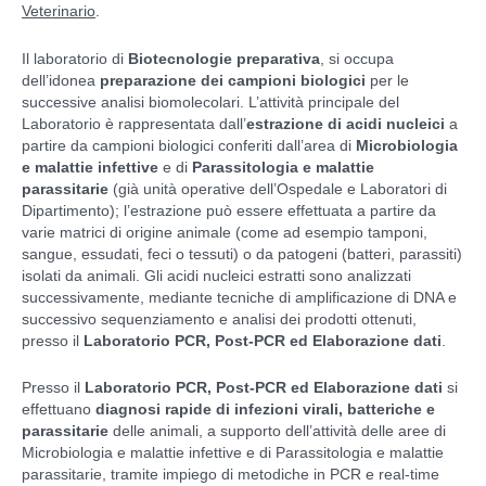
Veterinario
.
Il laboratorio di
Biotecnologie preparativa
, si occupa
dell’idonea
preparazione dei campioni biologici
per le
successive analisi biomolecolari. L’attività principale del
Laboratorio è rappresentata dall’
estrazione di acidi nucleici
a
partire da campioni biologici conferiti dall’area di
Microbiologia
e malattie infettive
e di
Parassitologia e malattie
parassitarie
(già unità operative dell’Ospedale e Laboratori di
Dipartimento); l’estrazione può essere effettuata a partire da
varie matrici di origine animale (come ad esempio tamponi,
sangue, essudati, feci o tessuti) o da patogeni (batteri, parassiti)
isolati da animali. Gli acidi nucleici estratti sono analizzati
successivamente, mediante tecniche di amplificazione di DNA e
successivo sequenziamento e analisi dei prodotti ottenuti,
presso il
Laboratorio PCR, Post-PCR ed Elaborazione dati
.
Presso il
Laboratorio PCR, Post-PCR ed Elaborazione dati
si
effettuano
diagnosi rapide di infezioni virali, batteriche e
parassitarie
delle animali, a supporto dell’attività delle aree di
Microbiologia e malattie infettive e di Parassitologia e malattie
parassitarie, tramite impiego di metodiche in PCR e real-time