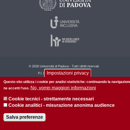
© 2026 Università di Padova - Tutti i diritti riservati
Impostazioni privacy
P.I. 00742430283 C.F. 80006480281
Questo sito utilizza i cookie per analisi statistiche: continuando la navigazion
Privacy policy
Informazioni sul sito
Mappa del sito
No, vorrei maggiori informazioni
ne accetti l'uso.
Cookie tecnici - strettamente necessari
Cookie analitici - misurazione anonima audience
Salva preferenze