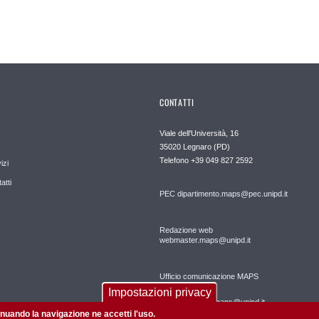
CONTATTI
Viale dell'Università, 16
35020 Legnaro (PD)
Telefono
+39 049 827 2592
izi
atti
PEC
dipartimento.maps@pec.unipd.it
Redazione web
webmaster.maps@unipd.it
Ufficio comunicazione MAPS
Impostazioni privacy
comunicazione.maps@unipd.it
tinuando la navigazione ne accetti l'uso.