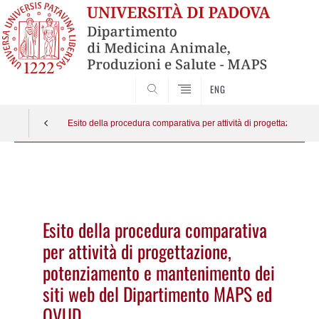
SEARCH
ENG
Esito della procedura comparativa per attività di progettazion
Vai
al
contenuto
Esito della procedura comparativa
per attività di progettazione,
potenziamento e mantenimento dei
siti web del Dipartimento MAPS ed
OVUD