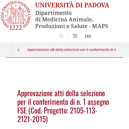
SEARCH
ENG
Approvazione atti della selezione per il conferimento di n. 1 a
Vai
al
contenuto
Approvazione atti della selezione
per il conferimento di n. 1 assegno
FSE (Cod. Progetto: 2105-113-
2121-2015)