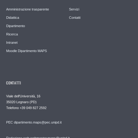
Amministrazione trasparente
Servizi
Didattica
Contatti
Dipartimento
Ricerca
Intranet
Moodle Dipartimento MAPS
CONTATTI
Viale dell'Università, 16
35020 Legnaro (PD)
Telefono
+39 049 827 2592
PEC
dipartimento.maps@pec.unipd.it
Redazione web webmaster.maps@unipd.it