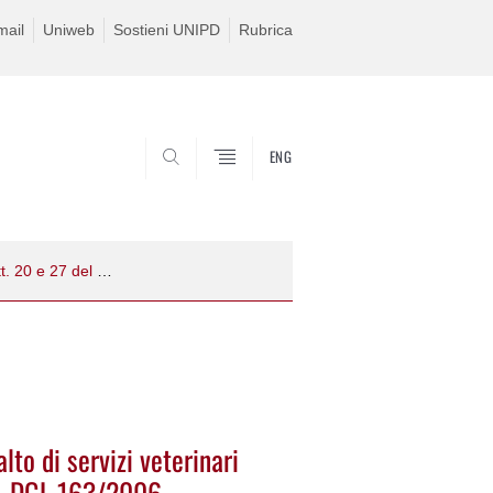
ail
Uniweb
Sostieni UNIPD
Rubrica
ENG
SEARCH
Avviso di avvio di procedura per Appalto di servizi veterinari vari ai sensi degli artt. 20 e 27 del D. DGL 163/2006
lto di servizi veterinari
l D. DGL 163/2006