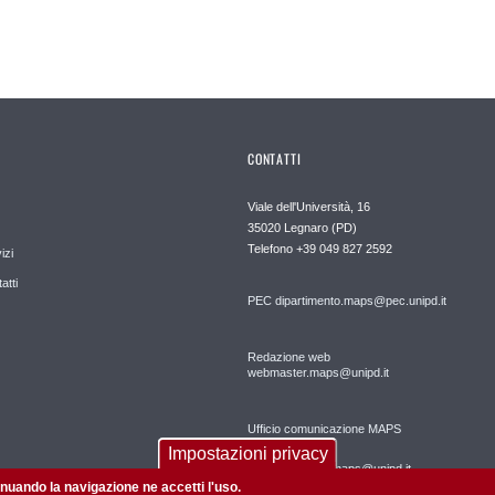
CONTATTI
Viale dell'Università, 16
35020 Legnaro (PD)
Telefono
+39 049 827 2592
izi
atti
PEC
dipartimento.maps@pec.unipd.it
Redazione web
webmaster.maps@unipd.it
Ufficio comunicazione MAPS
Impostazioni privacy
comunicazione.maps@unipd.it
tinuando la navigazione ne accetti l'uso.