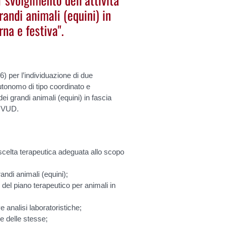
randi animali (equini) in
rna e festiva".
 per l’individuazione di due
 autonomo di tipo coordinato e
ei grandi animali (equini) in fascia
 OVUD.
di scelta terapeutica adeguata allo scopo
;
randi animali (equini);
 del piano terapeutico per animali in
ve analisi laboratoristiche;
e delle stesse;