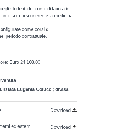
egli studenti del corso di laurea in
l primo soccorso inerente la medicina
 configurate come corsi di
l periodo contrattuale.
atore: Euro 24.108,00
rvenuta
nnunziata Eugenia Colucci; dr.ssa
6
Download
terni ed esterni
Download