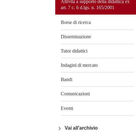
Attività a supporto della didattica ex
art. 7 c. 6 d.lgs. n. 165/2001
Borse di ricerca
Disseminazione
Tutor didattici
Indagini di mercato
Bandi
Comunicazioni
Eventi
Vai all'archivio