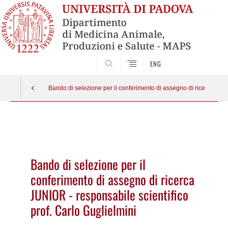
SEARCH
ENG
Bando di selezione per il conferimento di assegno di ricerca JUNI
Vai
al
contenuto
Bando di selezione per il
conferimento di assegno di ricerca
JUNIOR - responsabile scientifico
prof. Carlo Guglielmini