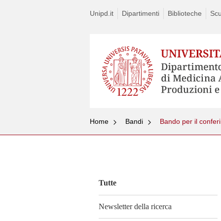
Unipd.it
Dipartimenti
Biblioteche
Scu
Home
Bandi
Bando per il confe
Vai
al
contenuto
Tutte
Newsletter della ricerca