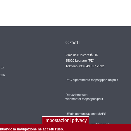
CONTATTI
Viale dell'Università, 16
35020 Legnaro (PD)
Telefono
+39 049 827 2592
izi
atti
PEC
dipartimento.maps@pec.unipd.it
Redazione web
webmaster.maps@unipd.it
Ufficio comunicazione MAPS
Impostazioni privacy
comunicazione.maps@unipd.it
tinuando la navigazione ne accetti l'uso.