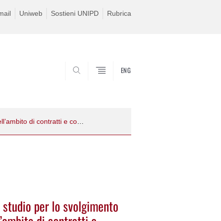
ail
Uniweb
Sostieni UNIPD
Rubrica
ENG
SEARCH
Bando per l’Assegnazione di Borsa di studio per lo svolgimento di attività di ricerca da istituirsi nell’ambito di contratti e convenzioni, ivi comprese quelle di cui all’art. 66 del D.P.R. 382/80
 studio per lo svolgimento
ll’ambito di contratti e