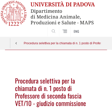
SEARCH
ENG
Procedura selettiva per la chiamata di n. 1 posto di Professore 
Vai
al
contenuto
Procedura selettiva per la
chiamata di n. 1 posto di
Professore di seconda fascia
VET/10 - giudizio commissione