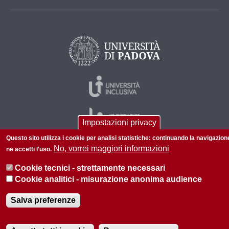
Impostazioni privacy
Questo sito utilizza i cookie per analisi statistiche: continuando la navigazion
No, vorrei maggiori informazioni
ne accetti l'uso.
© 2026 Università di Padova - Tutti i diritti riservati
Cookie tecnici - strettamente necessari
P.I. 00742430283 C.F. 80006480281
Cookie analitici - misurazione anonima audience
Privacy policy
Informazioni sul sito
Mappa del sito
Salva preferenze