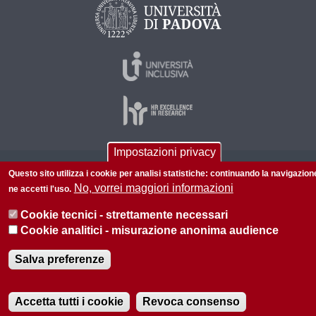
Impostazioni privacy
© 2026 Università di Padova - Tutti i diritti riservati
Questo sito utilizza i cookie per analisi statistiche: continuando la navigazion
No, vorrei maggiori informazioni
ne accetti l'uso.
P.I. 00742430283 C.F. 80006480281
Cookie tecnici - strettamente necessari
Privacy policy
Informazioni sul sito
Mappa del sito
Cookie analitici - misurazione anonima audience
Salva preferenze
Accetta tutti i cookie
Revoca consenso