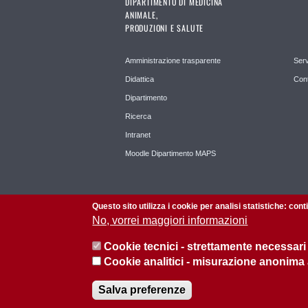
DIPARTIMENTO DI MEDICINA
ANIMALE,
PRODUZIONI E SALUTE
Amministrazione trasparente
Serv
Didattica
Cont
Dipartimento
Ricerca
Intranet
Moodle Dipartimento MAPS
Questo sito utilizza i cookie per analisi statistiche: con
No, vorrei maggiori informazioni
Cookie tecnici - strettamente necessari
Cookie analitici - misurazione anonima
© 2026 Università di Padova - Tutti i diritti riservati
Salva preferenze
P.I. 00742430283 C.F. 80006480281