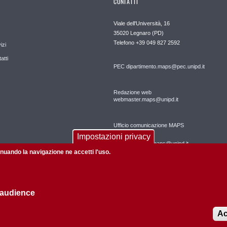
CONTATTI
Viale dell'Università, 16
35020 Legnaro (PD)
Telefono
+39 049 827 2592
izi
atti
PEC
dipartimento.maps@pec.unipd.it
Redazione web
webmaster.maps@unipd.it
Ufficio comunicazione MAPS
Impostazioni privacy
comunicazione.maps@unipd.it
tinuando la navigazione ne accetti l'uso.
 audience
Privacy policy
Informazioni sul sito
Mappa del sito
Ac