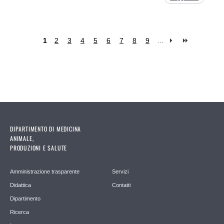
1
2
3
4
5
6
7
8
9
…
Pagine
DIPARTIMENTO DI MEDICINA
ANIMALE,
PRODUZIONI E SALUTE
Amministrazione trasparente
Servizi
Didattica
Contatti
Dipartimento
Ricerca