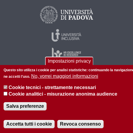
Impostazioni privacy
Questo sito utilizza i cookie per analisi statistiche: continuando la navigazion
No, vorrei maggiori informazioni
ne accetti l'uso.
© 2026 Università di Padova - Tutti i diritti riservati
Cookie tecnici - strettamente necessari
P.I. 00742430283 C.F. 80006480281
Cookie analitici - misurazione anonima audience
Privacy policy
Informazioni sul sito
Mappa del sito
Salva preferenze
Accetta tutti i cookie
Revoca consenso