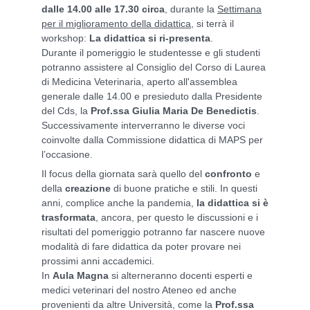
dalle 14.00 alle 17.30 circa
, durante la
Settimana
per il miglioramento della didattica
, si terrà il
workshop:
La didattica si ri-presenta
.
Durante il pomeriggio le studentesse e gli studenti
potranno assistere al Consiglio del Corso di Laurea
di Medicina Veterinaria, aperto all'assemblea
generale dalle 14.00 e presieduto dalla Presidente
del Cds, la
Prof.ssa Giulia Maria De Benedictis
.
Successivamente interverranno le diverse voci
coinvolte dalla Commissione didattica di MAPS per
l’occasione.
Il focus della giornata sarà quello del
confronto
e
della
creazione
di buone pratiche e stili. In questi
anni, complice anche la pandemia,
la didattica si è
trasformata
, ancora, per questo le discussioni e i
risultati del pomeriggio potranno far nascere nuove
modalità di fare didattica da poter provare nei
prossimi anni accademici.
In
Aula Magna
si alterneranno docenti esperti e
medici veterinari del nostro Ateneo ed anche
provenienti da altre Università, come la
Prof.ssa