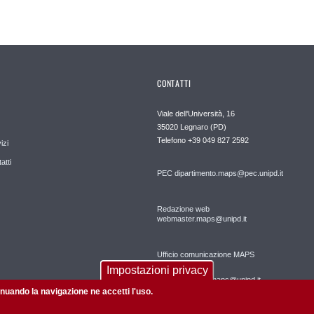
CONTATTI
Viale dell'Università, 16
35020 Legnaro (PD)
Telefono
+39 049 827 2592
izi
atti
PEC
dipartimento.maps@pec.unipd.it
Redazione web
webmaster.maps@unipd.it
Ufficio comunicazione MAPS
Impostazioni privacy
comunicazione.maps@unipd.it
tinuando la navigazione ne accetti l'uso.