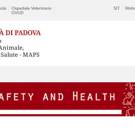
ola
Ospedale Veterinario
SIT
Webm
OVUD
Skip
to
content