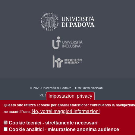
© 2026 Università di Padova - Tutti i diritti riservati
Impostazioni privacy
P.I. 00742430283 C.F. 80006480281
Questo sito utilizza i cookie per analisi statistiche: continuando la navigazion
Privacy policy
Informazioni sul sito
Mappa del sito
No, vorrei maggiori informazioni
ne accetti l'uso.
Cookie tecnici - strettamente necessari
Cookie analitici - misurazione anonima audience