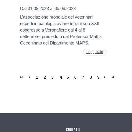
Dal 31.08.2023 al 09.09.2023
L’associazione mondiale dei veterinari
esperti in patologia aviare terrà il suo XXII
congresso a Veronafiere dal 4 al 8
settembre, presieduto dal Professor Mattia
Cecchinato del Dipartimento MAPS.
Leggi tutto
1
2
3
4
5
6
7
8
9
CONTATTI