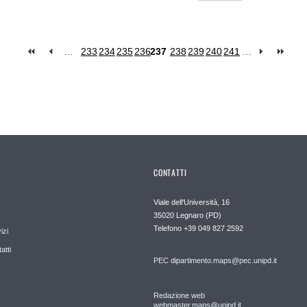
…
233
234
235
236
237
238
239
240
241
…
CONTATTI
Viale dell'Università, 16
35020 Legnaro (PD)
Telefono
+39 049 827 2592
izi
atti
PEC
dipartimento.maps@pec.unipd.it
Redazione web
webmaster.maps@unipd.it