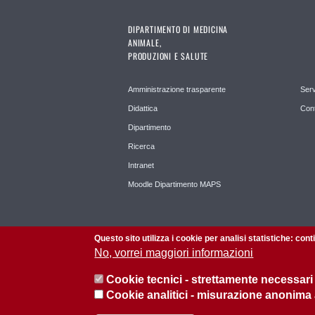
DIPARTIMENTO DI MEDICINA
ANIMALE,
PRODUZIONI E SALUTE
Amministrazione trasparente
Serv
Didattica
Cont
Dipartimento
Ricerca
Intranet
Moodle Dipartimento MAPS
Questo sito utilizza i cookie per analisi statistiche: con
No, vorrei maggiori informazioni
Cookie tecnici - strettamente necessari
Cookie analitici - misurazione anonima
© 2026 Università di Padova - Tutti i diritti riservati