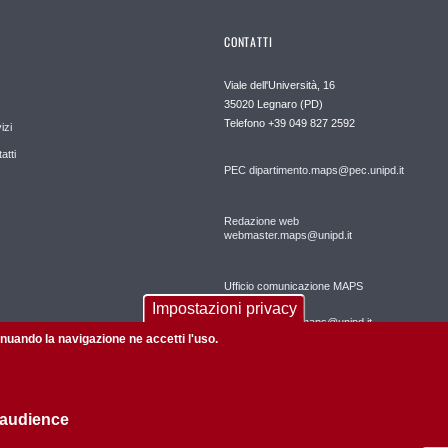
CONTATTI
Viale dell'Università, 16
35020 Legnaro (PD)
Telefono
+39 049 827 2592
izi
atti
PEC
dipartimento.maps@pec.unipd.it
Redazione web
webmaster.maps@unipd.it
Ufficio comunicazione MAPS
Impostazioni privacy
comunicazione.maps@unipd.it
tinuando la navigazione ne accetti l'uso.
 audience
Privacy policy
Informazioni sul sito
Mappa del sito