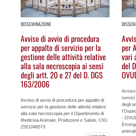
DISSEMINAZIONE
DISSEM
Avviso di avvio di procedura
Avvis
per appalto di servizio per la
per A
gestione delle attività relative
vari 
alla sala necroscopia ai sensi
del 
degli artt. 20 e 27 del D. DGS
OVU
163/2006
Avviso 
servizi
Avviso di avvio di procedura per appalto di
degli 
servizio per la gestione delle attività relative
l'Osped
alla sala necroscopia per il Dipartimento di
- OVUD.
Medicina Animale, Produzioni e Salute. CIG:
Emerge
Z551046573
animal
Leggi tutto