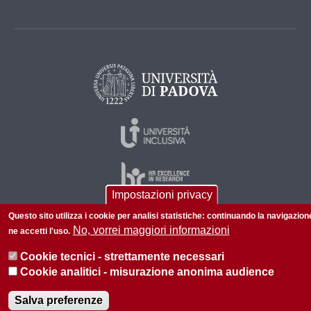
Impostazioni privacy
Questo sito utilizza i cookie per analisi statistiche: continuando la navigazion
No, vorrei maggiori informazioni
ne accetti l'uso.
© 2026 Università di Padova - Tutti i diritti riservati
P.I. 00742430283 C.F. 80006480281
Cookie tecnici - strettamente necessari
Cookie analitici - misurazione anonima audience
Privacy policy
Informazioni sul sito
Mappa del sito
Salva preferenze