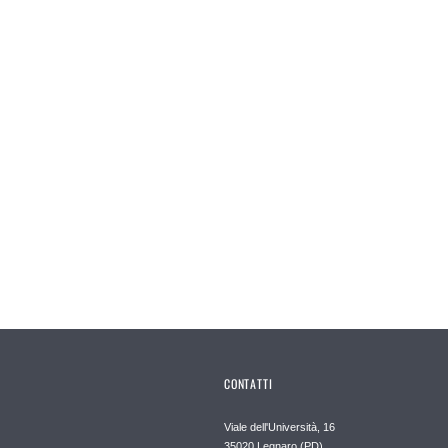
CONTATTI
Viale dell'Università, 16
35020 Legnaro (PD)