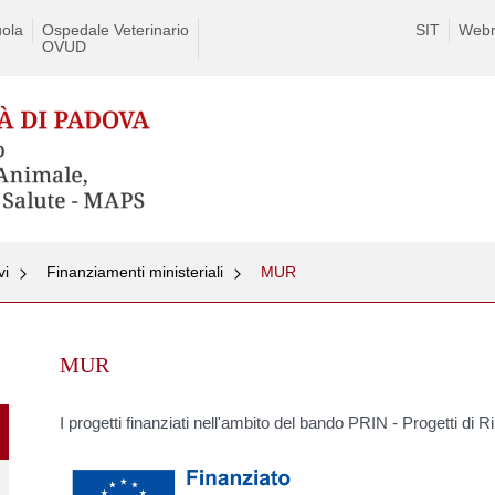
ola
Ospedale Veterinario
SIT
Webm
OVUD
vi
Finanziamenti ministeriali
MUR
Skip
to
MUR
content
I progetti finanziati nell'ambito del bando PRIN - Progetti di 