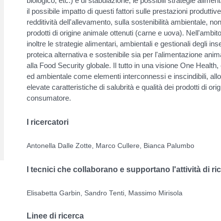
biologico, etc.) e di stabulazione, le possibili strategie alimen
il possibile impatto di questi fattori sulle prestazioni produttive
redditività dell'allevamento, sulla sostenibilità ambientale, no
prodotti di origine animale ottenuti (carne e uova). Nell'ambit
inoltre le strategie alimentari, ambientali e gestionali degli in
proteica alternativa e sostenibile sia per l'alimentazione an
alla Food Security globale. Il tutto in una visione One Healt
ed ambientale come elementi interconnessi e inscindibili, all
elevate caratteristiche di salubrità e qualità dei prodotti di ori
consumatore.
I ricercatori
Antonella Dalle Zotte, Marco Cullere, Bianca Palumbo
I tecnici che collaborano e supportano l'attività di ri
Elisabetta Garbin, Sandro Tenti, Massimo Mirisola
Linee di ricerca