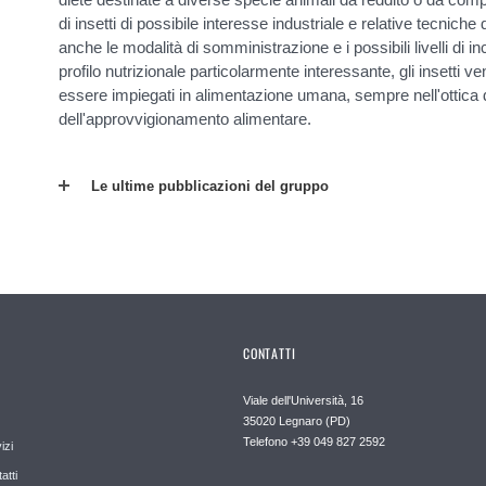
di insetti di possibile interesse industriale e relative tecnich
anche le modalità di somministrazione e i possibili livelli di 
profilo nutrizionale particolarmente interessante, gli insetti ve
essere impiegati in alimentazione umana, sempre nell'ottica di
dell'approvvigionamento alimentare.
Le ultime pubblicazioni del gruppo
CONTATTI
Viale dell'Università, 16
35020 Legnaro (PD)
Telefono
+39 049 827 2592
izi
atti