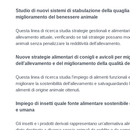
Studio di nuovi sistemi di stabulazione della quaglia 
miglioramento del benessere animale
Questa linea di ricerca studia strategie gestionali e alimentari
allevamento attuale, verificando se tali strategie possano mo
animali senza penalizzare la redditività dell'allevamento.
Nuove strategie alimentari di conigli e avicoli per mig
dell’allevamento e del miglioramento della qualità dei
Questa linea di ricerca studia l'impiego di alimenti funzional
migliorare la sostenibilità dell’allevamento e salvaguardando l
alimenti di origine animale ottenuti.
Impiego di insetti quale fonte alimentare sostenibile
e umana
Gli insetti e i prodotti derivati rappresentano un'alternativa a
diete destinate a diverse specie animali da reddito o da compa