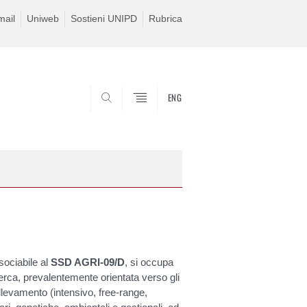
ail
Uniweb
Sostieni UNIPD
Rubrica
ENG
SEARCH
sociabile al
SSD AGRI-09/D
, si occupa
ricerca, prevalentemente orientata verso gli
allevamento (intensivo, free-range,