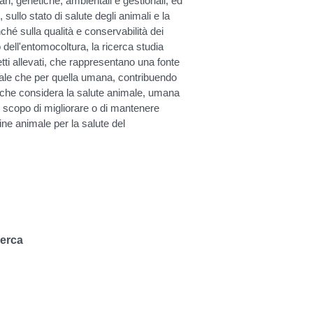
tari, genetiche, ambientali e gestionali, ed
, sullo stato di salute degli animali e la
nché sulla qualità e conservabilità dei
o dell'entomocoltura, la ricerca studia
setti allevati, che rappresentano una fonte
imale che per quella umana, contribuendo
h, che considera la salute animale, umana
o scopo di migliorare o di mantenere
gine animale per la salute del
cerca